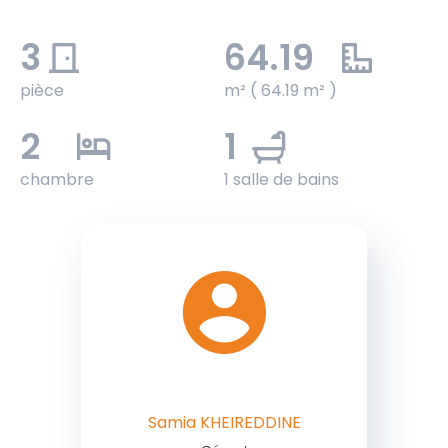
3
64.19
pièce
m² ( 64.19 m² )
2
1
chambre
1 salle de bains
Samia KHEIREDDINE