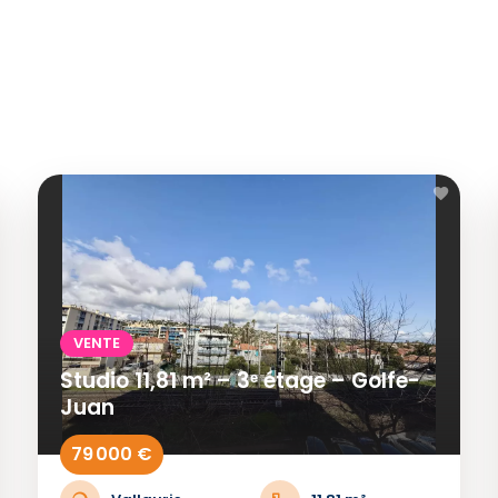
VENTE
Studio 11,81 m² – 3ᵉ étage – Golfe-
Juan
79 000 €