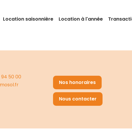
Location saisonnière
Location à l'année
Transact
 94 50 00
Nos honoraires
mosol.fr
Nous contacter