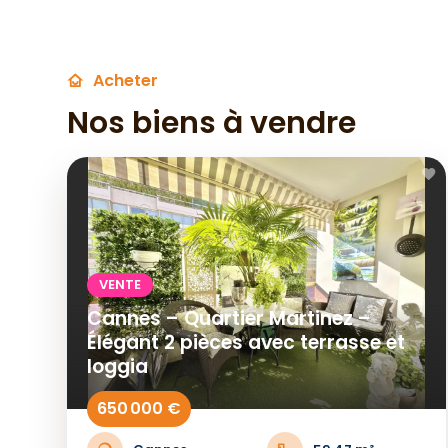
Acheter
Nos biens à vendre
VENTE
Cannes – Quartier Martinez –
Élégant 2 pièces avec terrasse et
loggia
650 000 €