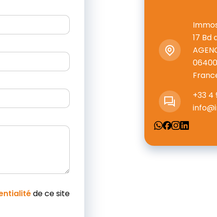
Immos
17 Bd 
AGEN
0640
Franc
+33 4 
info@
entialité
de ce site