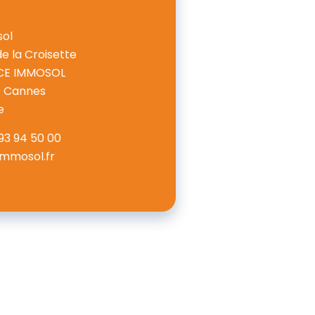
ol
de la Croisette
CE IMMOSOL
0
Cannes
e
93 94 50 00
immosol.fr