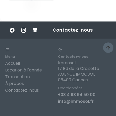
Contactez-nous
Menu
Contactez-nous
Immosol
Accueil
17 Bd de la Croisette
Location à l'année
AGENCE IMMOSOL
Transaction
06400 Cannes
À propos
Coordonnées
Contactez-nous
+33 4 93 94 50 00
info@immosol.fr