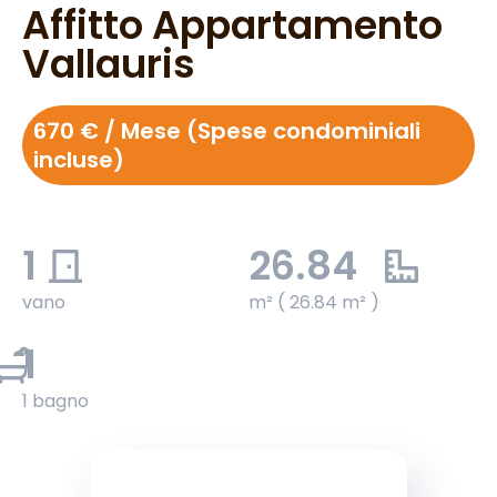
Affitto Appartamento
Vallauris
670 € / Mese (Spese condominiali
incluse)
1
26.84
vano
m² ( 26.84 m² )
1
1 bagno