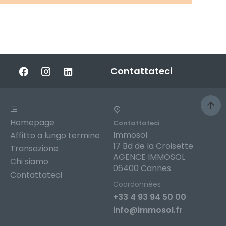
Contattateci
Homepage
Contattateci
Immosol
Affitto a lungo termine
17 Bd de la Croisette
Transazione
AGENCE IMMOSOL
Chi siamo
06400 Cannes
Contattateci
Coordonnées
+33 4 93 94 50 00
info@immosol.fr