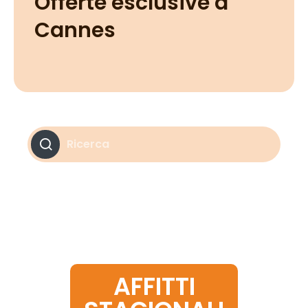
Offerte esclusive a
Cannes
Ricerca
Vendita
Tipologia
Tipologia
Città
Città
AFFITTI
Prezzo max