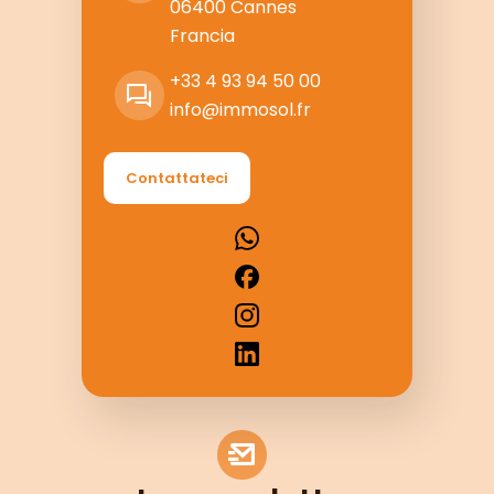
06400
Cannes
Francia
+33 4 93 94 50 00
info@immosol.fr
Contattateci