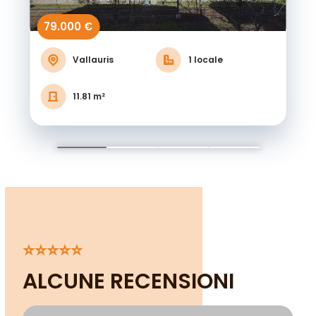
79.000 €
Vallauris
1 locale
11.81 m²
⭐⭐⭐⭐⭐
ALCUNE RECENSIONI