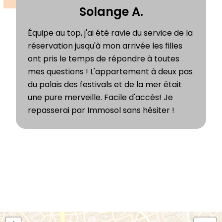
Solange A.
Équipe au top, j'ai été ravie du service de la
réservation jusqu'à mon arrivée les filles
ont pris le temps de répondre à toutes
mes questions ! L'appartement à deux pas
du palais des festivals et de la mer était
une pure merveille. Facile d'accès! Je
repasserai par Immosol sans hésiter !