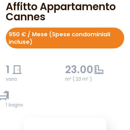
Affitto Appartamento
Cannes
950 € / Mese (Spese condominiali
incluse)
1
23.00
vano
m² ( 23 m² )
1
1 bagno