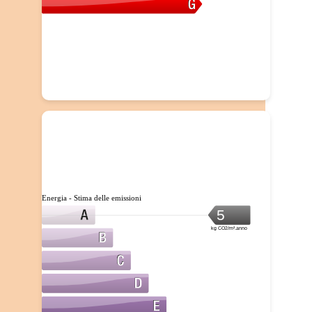
Energia - Stima delle emissioni
5
kg CO2/m².anno