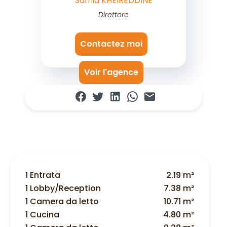
Samia KHEIREDDINE
Direttore
Contactez moi
Voir l'agence
1 Entrata
2.19 m²
1 Lobby/Reception
7.38 m²
1 Camera da letto
10.71 m²
1 Cucina
4.80 m²