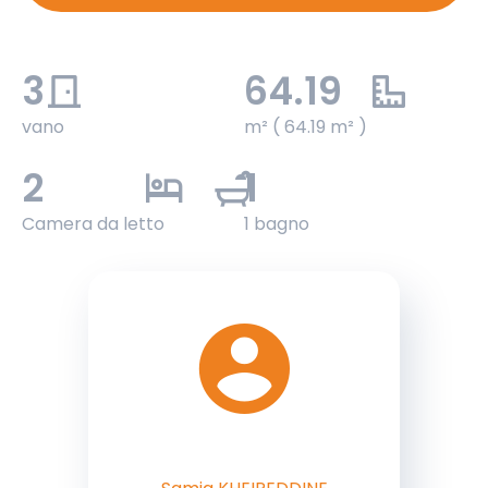
3
64.19
vano
m² ( 64.19 m² )
2
1
Camera da letto
1 bagno