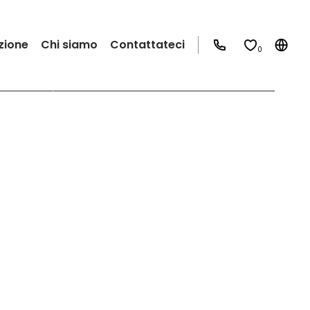
zione
Chi siamo
Contattateci
0