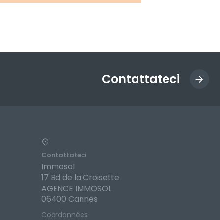
Contattateci
Contattateci
Immosol
17 Bd de la Croisette
AGENCE IMMOSOL
06400 Cannes
Coordonnées