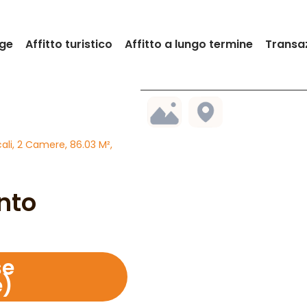
ge
Affitto turistico
Affitto a lungo termine
Transa
li, 2 Camere, 86.03 M²,
nto
se
e)