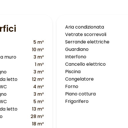
fici
Aria condizionata
Vetrate scorrevoli
Serrande elettriche
5 m²
Guardiano
10 m²
Interfono
 a muro
3 m²
Cancello elettrico
1 m²
Piscina
gno
3 m²
Congelatore
da letto
12 m²
Forno
 WC
4 m²
Piano cottura
gno
3 m²
Frigorifero
 WC
5 m²
da letto
13 m²
no
28 m²
a
18 m²