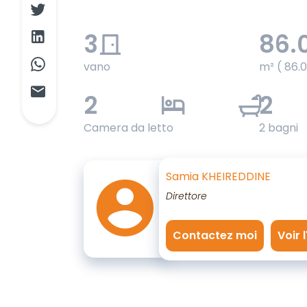
3
86.
vano
m² ( 86.
2
2
Camera da letto
2 bagni
Samia KHEIREDDINE
Direttore
Contactez moi
Voir 