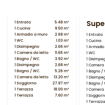
Super
1 Entrata
5.48 m²
1 Cucina
9.50 m²
1 Armadio a muro
2.68 m²
1 Entrata
1 WC
1.03 m²
1 Cucina
1 Disimpegno
2.66 m²
1 Armadio
1 Camera da letto
11.65 m²
1 WC
1 Bagno / WC
3.92 m²
1 Disimpe
1 Disimpegno
2.68 m²
1 Camera 
1 Bagno / WC
5.26 m²
1 Bagno /
1 Camera da letto
13.20 m²
1 Disimpe
1 Soggiorno
27.97 m²
1 Bagno /
1 Terrazza
18.00 m²
1 Camera 
1 Terrazza
7.60 m²
1 Soggior
1 Terrazz