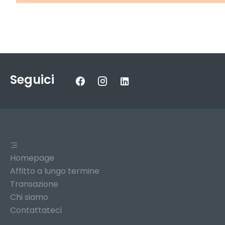
Seguici
Homepage
Affitto a lungo termine
Transazione
Chi siamo
Contattateci