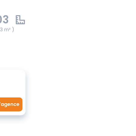
03
03 m² )
l'agence