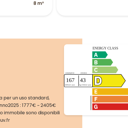
a
8 m²
a per un uso standard,
l'anno2025 : 1777€ ~ 2405€
to immobile sono disponibili
uv.fr