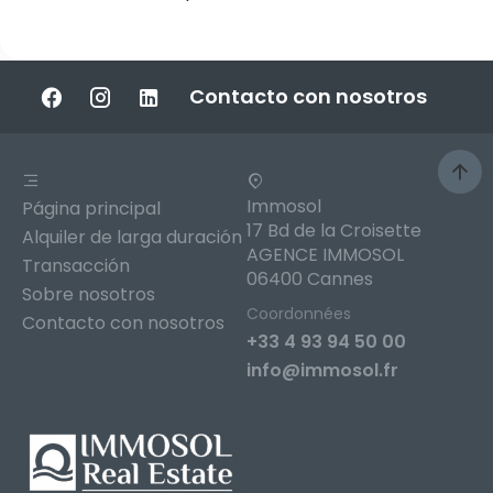
Contacto con nosotros
Immosol
Página principal
17 Bd de la Croisette
Alquiler de larga duración
AGENCE IMMOSOL
Transacción
06400 Cannes
Sobre nosotros
Coordonnées
Contacto con nosotros
+33 4 93 94 50 00
info@immosol.fr